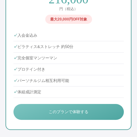
円（税込）
最大20,000円OFF
対象
✓
入会金込み
✓
ピラティス&ストレッチ 約50分
✓
完全個室マンツーマン
✓
プロテイン付き
✓
パーソナルジム相互利用可能
✓
体組成計測定
このプランで体験する