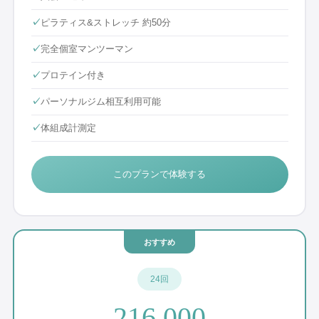
✓
ピラティス&ストレッチ 約50分
✓
完全個室マンツーマン
✓
プロテイン付き
✓
パーソナルジム相互利用可能
✓
体組成計測定
このプランで体験する
おすすめ
24回
216,000