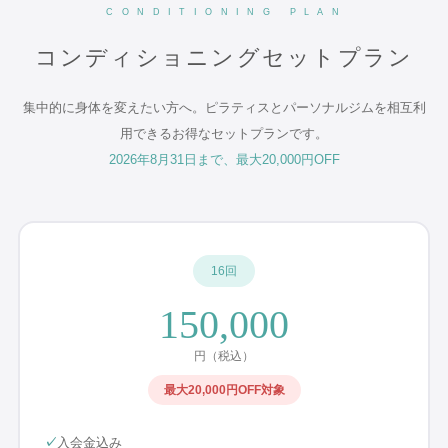
C O N D I T I O N I N G P L A N
コンディショニングセットプラン
集中的に身体を変えたい方へ。ピラティスとパーソナルジムを相互利
用できるお得なセットプランです。
2026年8月31日
まで
、
最大20,000円OFF
16回
150,000
円（税込）
最大20,000円OFF
対象
✓
入会金込み