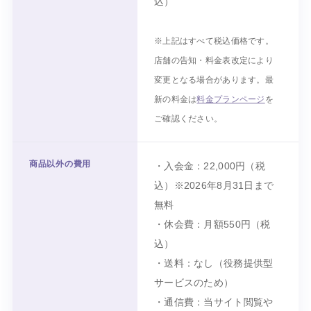
込）
※上記はすべて税込価格です。
店舗の告知・料金表改定により
変更となる場合があります。最
新の料金は
料金プランページ
を
ご確認ください。
商品以外の費用
・入会金：
22,000円
（税
込）※
2026年8月31日
まで
無料
・休会費：月額
550円
（税
込）
・送料：なし（役務提供型
サービスのため）
・通信費：当サイト閲覧や